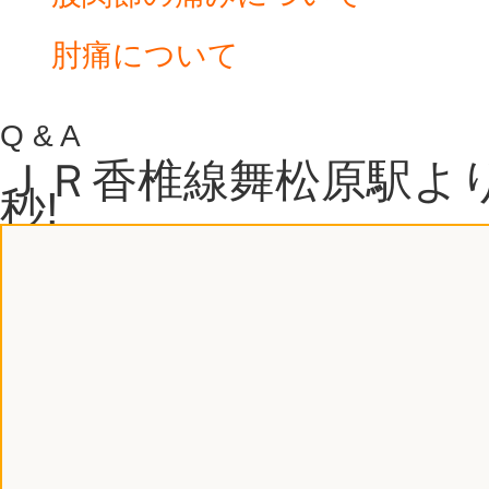
肘痛について
Q & A
ＪＲ香椎線舞松原駅より
秒!