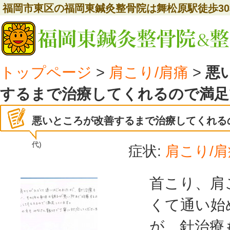
福岡市東区の福岡東鍼灸整骨院は舞松原駅徒歩3
トップページ
>
肩こり/肩痛
>
悪
するまで治療してくれるので満足
悪いところが改善するまで治療してくれる
代)
症状:
肩こり/肩
首こり、肩
くて通い始
が、針治療