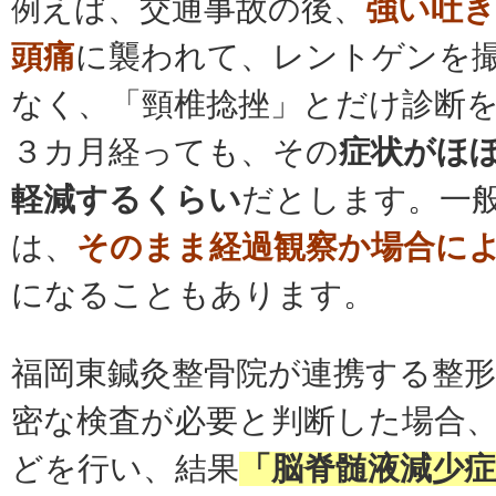
えば、交通事故の後、
強い吐き
例
頭痛
に襲われて、レントゲンを
なく、「頸椎捻挫」とだけ診断
３カ月経っても、その
症状がほ
軽減するくらい
だとします。一
は、
そのまま経過観察か場合に
になることもあります。
福岡東鍼灸整骨院が連携する整
密な検査が必要と判断した場合
どを行い、結果
「脳脊髄液減少症