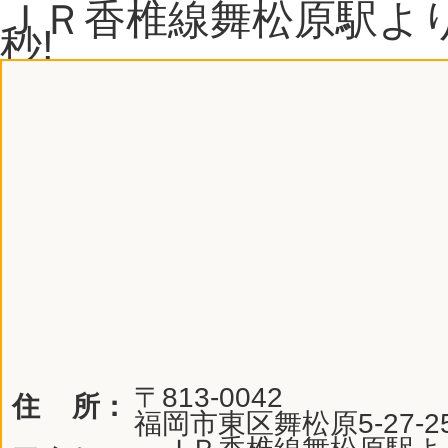
ＪＲ香椎線舞松原駅より
秒!
〒813-0042
住 所：
福岡市東区舞松原5-27-2