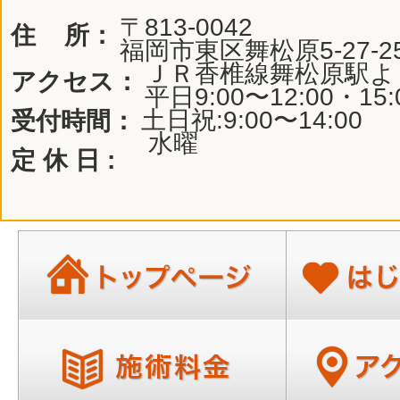
〒813-0042
住 所：
福岡市東区舞松原5-27-2
ＪＲ香椎線舞松原駅よ
アクセス：
平日9:00〜12:00・15:
土日祝:9:00〜14:00
受付時間：
水曜
定 休 日 :